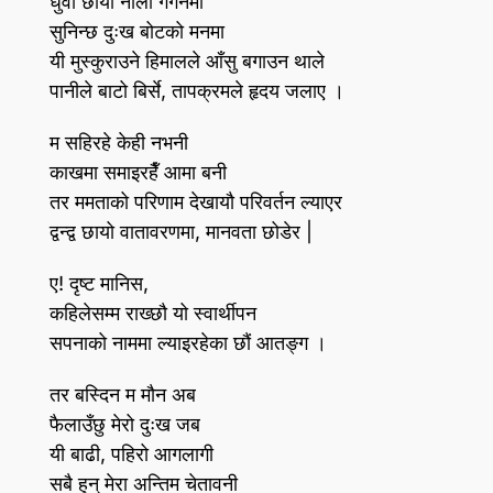
धुवाँ छायो नीलो गगनमा
सुनिन्छ दुःख बोटको मनमा
यी मुस्कुराउने हिमालले आँसु बगाउन थाले
पानीले बाटो बिर्से, तापक्रमले हृदय जलाए ।
म सहिरहे केही नभनी
काखमा समाइरहैँ आमा बनी
तर ममताको परिणाम देखायौ परिवर्तन ल्याएर
द्वन्द्व छायो वातावरणमा, मानवता छोडेर |
ए! दृष्ट मानिस,
कहिलेसम्म राख्छौ यो स्वार्थीपन
सपनाको नाममा ल्याइरहेका छौं आतङ्ग ।
तर बस्दिन म मौन अब
फैलाउँछु मेरो दुःख जब
यी बाढी, पहिरो आगलागी
सबै हुन्‌ मेरा अन्तिम चेतावनी