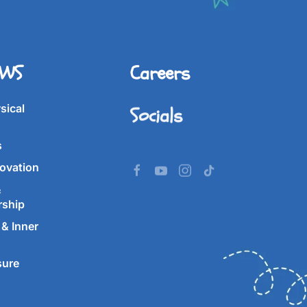
IWS
Careers
Socials
sical
s
ovation
&
rship
& Inner
sure