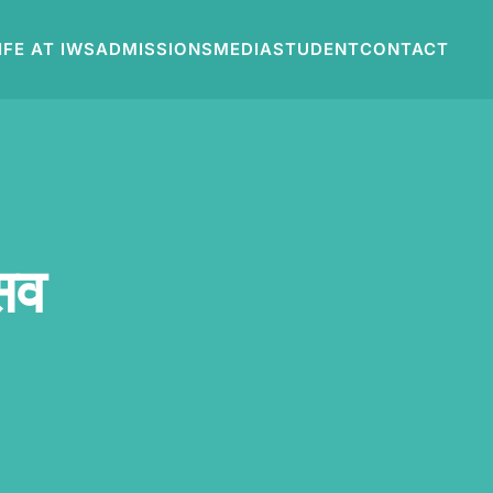
IFE AT IWS
ADMISSIONS
MEDIA
STUDENT
CONTACT
्सव