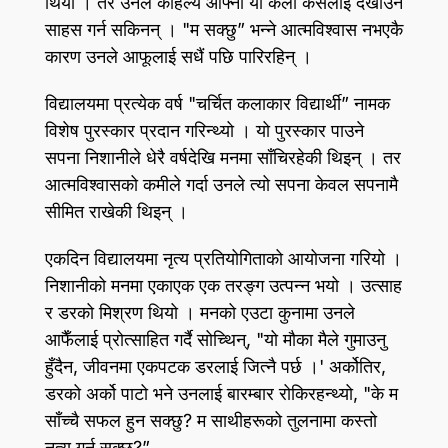
थियो । तर उनले कहिल्यै आफ्नो यो कला कसैलाई देखाउने
साहस गर्न सकिनन्‌ । "म सक्छु” भन्ने आत्मविश्वास नभएकै
कारण उनले आफूलाई सधैं पछि पारिरहिन्‌ ।
विद्यालयमा प्रत्येक वर्ष "चर्चित कलाकार विद्यार्थी” नामक
विशेष पुरस्कार प्रदान गरिन्थ्यो । यो पुरस्कार पाउने
सपना निशानीले धेरै वर्षदेखि मनमा साँचिरहेकी थिइन्‌ । तर
आत्मविश्वासको कमीले गर्दा उनले त्यो सपना केवल सपनामै
सीमित राखेकी थिइन्‌ ।
एकदिन विद्यालयमा नृत्य प्रतियोगिताको आयोजना गरियो ।
निशानीको मनमा एकाएक एक तरङ्ग उत्पन्न भयो । उत्साह
र डरको मिश्रण थियो । मनको एउटा कुनामा उनले
आफैँलाई प्रोत्साहित गर्दै सोच्थिन्‌, "यो मौका मैले गुमाउनु
हुँदैन, जीवनमा एकपटक डरलाई जित्नै पर्छ ।' अर्कोतिर,
डरको अर्को पाटो भने उनलाई बारम्बार रोकिरहन्थ्यो, "के म
साँच्चै सफल हुन सक्छु? म साथीहरूको तुलनामा कस्तो
नृत्य गर्न सक्छु?”