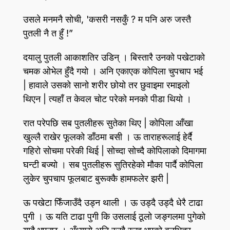
उसले मनमनै सोची, 'कसरी नसकुँ ? म पनि अरु जस्तै
पुतली नै त हुँ !”
दयालु पुतली आकाशतिर उडिन्‌ । बिस्तारै उनको पखेटाको
चमक ओभेल हुँदै गयो । अनि एकाएक कोपिला चुपचाप भई
| हावाले उसको सानो शरीर छोयो तर छुवाइमा रमाइलो
थिएन | त्यहाँ त केवल चोट परेको मनको पीडा थियो ।
रात परेपछि सब पुतलीहरू सुतेका थिए | कोपिला आँखा
खुल्लै राखेर फूलको डाँठमा बसी । ऊ ताराहरूलाई हेर्दै
गहिरो सोचमा परेकी थिई | सोच्दा सोच्दै कोपिलाको दिमागमा
घन्टी बज्यो । सब पुतलीहरू सुतिरहेको मौका पार्दै कोपिला
लुकेर चुपचाप फूलबाट बुरूक्कै हामफलेर झरी |
ऊ पखेटा फिँजाउँदै उड्न थाली । ऊ उड्दै उड्दै धेरै टाढा
पुगी । ऊ यति टाढा पुगी कि उसलाई ठूलो जङ्गलमा पुगेको