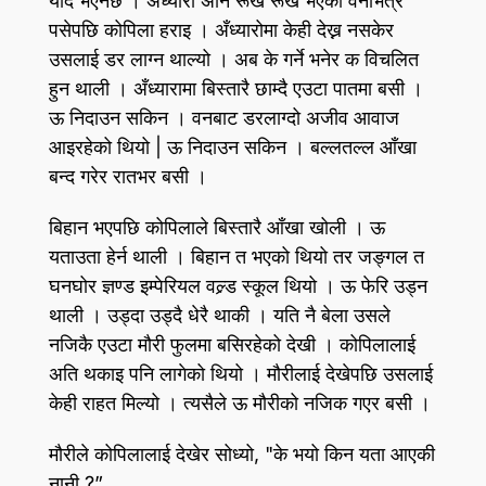
यादै भएनछ । अँध्यारो अनि रूखै रूख भएको वनभित्र
पसेपछि कोपिला हराइ । अँध्यारोमा केही देख्न नसकेर
उसलाई डर लाग्न थाल्यो । अब के गर्ने भनेर क विचलित
हुन थाली । अँध्यारामा बिस्तारै छाम्दै एउटा पातमा बसी ।
ऊ निदाउन सकिन । वनबाट डरलाग्दो अजीव आवाज
आइरहेको थियो | ऊ निदाउन सकिन । बल्लतल्ल आँखा
बन्द गरेर रातभर बसी ।
बिहान भएपछि कोपिलाले बिस्तारै आँखा खोली । ऊ
यताउता हेर्न थाली । बिहान त भएको थियो तर जङ्गल त
घनघोर ज्ञण्ड इम्पेरियल वल्र्ड स्कूल थियो । ऊ फेरि उड्न
थाली । उड्दा उड्दै धेरै थाकी । यति नै बेला उसले
नजिकै एउटा मौरी फुलमा बसिरहेको देखी । कोपिलालाई
अति थकाइ पनि लागेको थियो । मौरीलाई देखेपछि उसलाई
केही राहत मिल्यो । त्यसैले ऊ मौरीको नजिक गएर बसी ।
मौरीले कोपिलालाई देखेर सोध्यो, "के भयो किन यता आएकी
नानी ?”