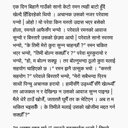
एक दिन बिहानै गाउँको सानो केटो रमन त्यही बाटो हुँदै
खेल्दै हिँडिरहेको थियो । अचानक उसको नजर परेवामा
पन्यो | ओहो ! यो परेवा किन यस्तो उदास भएर बसेको
होला, रमनले आफैसँग भन्यो । परेवाले रमनको आवाज
सुन्यो र बिस्तारै उसको छेउमा आयो | परेवाले सानो स्वरमा
भन्यो, "के तिमी मेरो कुरा सुन्न चाहन्छौं ?” रमन चकित
भएर भन्यो, "तिमी बोल्न सक्छौँ र ?“ परेवा मुस्कुरायो र
भन्यो, "हो, म बोल्न सक्छु । तर बोल्नुभन्दा ठूलो कुरा मलाई
सहयोग चाहिएको छ ।“ रमन झनै उत्सुक भयो । "कस्तो
सहयोग ?” परेवाले बिस्तारै भन्यो, "मेरो सबैभन्दा प्रिय
साथी पिन्चु अचानक हरायो । हामीसँगै उड्थ्यौँ सँगै खेल्थ्यौँ
तर आजकल न र देखिन्छ न उसको आवाज सुन्न पाइन्छ |
मैले धेरै ठाउँ खोजेँ, जताततै घुमैँ तर क भेटिएन । अब त म
थकित भइसकैँ । के तिमीले मलाई उसको खोजीमा मद्दत गर्न
सक्छौँ ?”