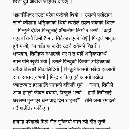
छिटो दुवै आवाज आएतिर दौडिए ।
भझाडीभित्र एउटा परेवा फसेको थियो । उसको पखेटामा
सानो काँडामा अड्किएको थियो त्यसैले उड्न सकेको थिएन
। पिन्टुले दौडेर पिन्चुलाई अँगालोमा लियो र भन्यो, "कहाँ
गएका थियौ तिमी ? म त निकै डराएको थिएँ | पिन्टुले भावुक
हुँदै भन्यो, "म काँडामा फसेर उठ्नै सकेको थिइनँ ।
धन्यवाद, तिमीहरू नआएको भए म त यहीं अड्किरहन्थँँ ।
रमन पनि खुसी भयो | उसले पिन्चुको जिउमा अङ्किएको
काँडा बिस्तारै निकालिदियो | पिन्चुले आफ्नो पखेटा हल्लायो
र क स्वतन्त्र भयो | पिन्टु र पिन्चु दुवै आफ्नो पखेटा
फ्याटफ्याट हल्लाउँदै रमनको वरिपरि घुमे । "रमन, तिमीले
आज हाम्रो जीवन बचायौ, पिन्टुले भन्यो । हामी तिमीलाई
घरसम्म पुन्याएर धन्यवाद दिन चाहन्छौँ । तीनै जना रमाइलो
गर्दै गाउँतिर फर्किए ।
हावामा परेवाको मिठो गीत गुञ्जियो रमन त्यो गीत सुन्दै