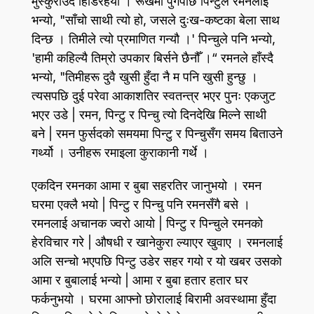
मुस्कुराउँदै हिँडिरहयो । रूखमा पुगेपछि पिन्टुले रमनलाई
भन्यो, "साँचो साथी त्यो हो, जसले दुःख-कष्टका बेला साथ
दिन्छ । तिमीले त्यो प्रमाणित गन्यौ ।' पिन्चुले पनि भन्यो,
'हामी कहिल्यै तिम्रो उपकार बिर्सने छैनौँ ।“ रमनले हाँस्दै
भन्यो, "तिमीहरू दुवै खुसी हुँदा नै म पनि खुसी हुन्छु ।
त्यसपछि दुई परेवा आकाशतिर स्वतन्त्र भएर पुनः एकजुट
भएर उडे | रमन, पिन्टु र पिन्चु त्यो दिनदेखि मिल्ने साथी
बने | रमन फुर्सदको समयमा पिन्टु र पिन्चुसँग समय बिताउने
गर्थ्यो । उनीहरू रमाइला कुराकानी गर्थे ।
एकदिन रमनका आमा र बुबा सहरतिर जानुभयो । रमन
घरमा एक्लै भयो | पिन्टु र पिन्चु पनि रमनसँगै बसे ।
रमनलाई अचानक ज्वरो आयो | पिन्टु र पिन्चुले रमनको
हेरविचार गरे | औषधी र खानेकुरा ल्याएर खुवाए । रमनलाई
अलि सन्चो भएपछि पिन्टु उडेर सहर गयो र यो खबर उसको
आमा र बुबालाई भन्यो | आमा र बुबा हतार हतार घर
फर्कनुभयो । घरमा आफ्नो छोरालाई बिरामी अवस्थामा हुँदा