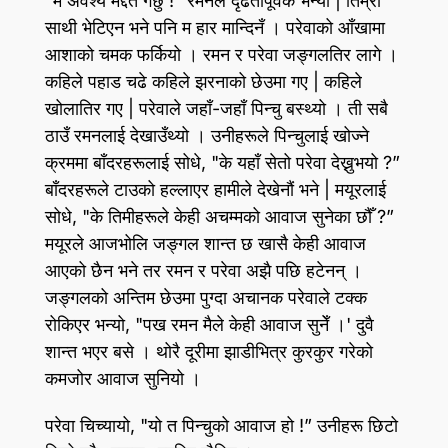
"म अवश्य मद्दत गर्छु !” रमनले दृढतापूर्वक भन्यो | तिम्रो
साथी भेटिएन भने पनि म हार मान्दिनँ । परेवाको आँखामा
आशाको चमक फर्कियो । रमन र परेवा जङ्गलतिर लागे ।
कहिले पहाड चढे कहिले झरनाको छेउमा गए | कहिले
खोलातिर गए | परेवाले जहाँ-जहाँ पिन्चु बस्थ्यो । ती सबै
ठाउँ रमनलाई देखाउँथ्यो । उनीहरूले पिन्चुलाई खोज्ने
क्रममा बाँदरहरूलाई सोधे, "के यहाँ सेतो परेवा देख्नुभयो ?”
बाँदरहरूले टाउको हल्लाएर हामीले देखेनौं भने | मयूरलाई
सोधे, "के तिमीहरूले केही अचम्मको आवाज सुनेका छौँ ?”
मयूरले आजभोलि जङ्गल शान्त छ खासै केही आवाज
आएको छैन भने तर रमन र परेवा अझै पछि हटेनन्‌ ।
जङ्गलको अन्तिम छेउमा पुग्दा अचानक परेवाले टक्क
रोकिएर भन्यो, "पख रमन मैले केही आवाज सुनेँ ।' दुवै
शान्त भएर बसे । थोरै दूरीमा झाडीभित्र कुरकुर गरेको
कमजोर आवाज सुनियो ।
परेवा चिच्यायो, "यो त पिन्चुको आवाज हो !” उनीहरू छिटो