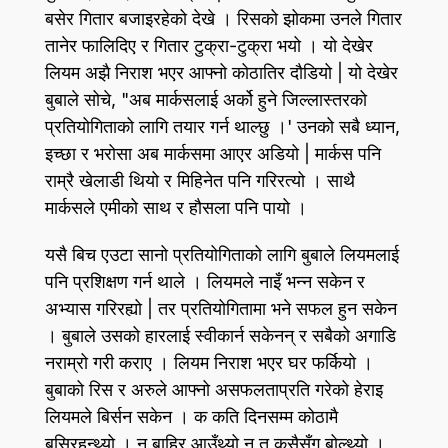
बसेर गितार बजाइरहेको देखे । रिसको झोकमा उनले गितार
तानेर फालिदिए र गितार टुक्रा-टुक्रा भयो । यो देखेर
लियम अझै निराश भएर आफ्नो कोठातिर दौडियो | यो देखेर
बुबाले सोचे, "अब मार्कसलाई अर्को हुने जिल्लास्तरको
प्रतियोगिताको लागि तयार गर्न थाल्छु ।' उनको सबै ध्यान,
इच्छा र भरोसा अब मार्कसमा आएर अडियो | मार्कस पनि
राम्रै खेलाडी थियो र मिहिनेत पनि गरिरत्यो । साथै
मार्कसले एमीको साथ र हौसला पनि पायो ।
यसै बिच एउटा सानो प्रतियोगिताको लागि बुबाले लियमलाई
पनि प्रशिक्षण गर्न थाले । लियमले नाइँ भन्न सकेन र
अभ्यास गरिरह्यो | तर प्रतियोगितामा भने सफल हुन सकेन
। बुबाले उसको हारलाई स्वीकार्न सकेनन्‌ र सबैको अगाडि
नराम्रो गरी कराए । लियम निराश भएर घर फर्कियो ।
बुबाको रिस र अरुले आफ्नो असफलताप्रति गरेको हेराइ
लियमले बिर्सन सकेन । क कति दिनसम्म कोठामै
बसिरहन्थ्यो । न बाहिर आउँथ्यो न त कसैसँग बोल्थ्यो ।