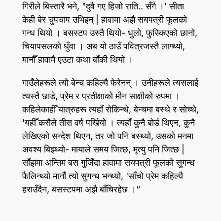
गिरीले बिस्तारै भने, "दुवै गए हिजो राति.. सँगै ।' सीता
केही बेर चुपचाप उभिइन्‌ | हावामा अझै सयपत्री फूलको
गन्ध थियो । बसस्टप उस्तै थियो- धुलो, फुस्किएको छानो,
चियापसलको धुँवा । अब यो ठाउँ पवित्रजस्तै लाग्थ्यो,
मानौँ हावामै एउटा कथा बाँकी थियो ।
गाउँलेहरूले त्यो बेन्च कहिल्यै फेरेनन्‌ । उनीहरूले त्यसलाई
त्यस्तै छाडे, प्रेम र प्रतीक्षाको मौन साक्षीको रुपमा ।
कहिलेकाहीँ यात्रुहरू त्यहाँ रोकिन्थे, बेन्चमा बस्थे र सोच्थे,
'यहीँ कसैले तीस वर्ष पर्खियो । त्यहाँ कुनै बोर्ड थिएन, कुनै
लेखिएको सन्देश थिएन, तर जो पनि बस्थ्यो, उसको मनमा
अवश्य बिझ्थ्यो- मायाले समय जित्छ, मृत्यु पनि जित्छ |
साँझमा अन्तिम बस गुजिँदा हावामा सयपत्री फूलको सुगन्ध
फैलिन्थ्यो मानौं त्यो सुगन्ध भन्थ्यो, 'साँचो प्रेम कहिल्यै
हराउँदैन, बसस्टपमा अझै बाँचिरहेछ ।“