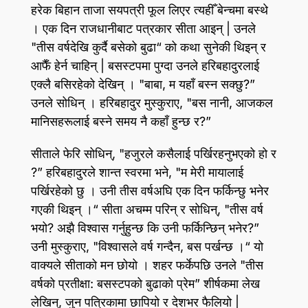
हरेक बिहान ताजा सयपत्री फूल लिएर त्यहीँ बेन्चमा बस्थे
। एक दिन राजधानीबाट पत्रकार सीता आइन्‌ | उनले
"तीस वर्षदेखि कुर्दै बसेको बुढा“ को कथा सुनेकी थिइन्‌ र
आफैँ हेर्न चाहिन्‌ | बसस्टपमा पुग्दा उनले हरिबहादुरलाई
एक्लै बसिरहेको देखिन्‌ । "बाबा, म यहाँ बस्न सक्छु?”
उनले सोधिन्‌ । हरिबहादुर मुस्कुराए, "बस नानी, आजकल
मानिसहरूलाई बस्ने समय नै कहाँ हुन्छ र?”
सीताले फेरि सोधिन्‌, "हजुरले कसैलाई पर्खिरहनुभएको हो र
?” हरिबहादुरले शान्त स्वरमा भने, "म मेरी मायालाई
पर्खिरहेको छु । उनी तीस वर्षअघि एक दिन फर्किन्छु भनेर
गएकी थिइन्‌ ।“ सीता अचम्म परिन्‌ र सोधिन्‌, "तीस वर्ष
भयो? अझै विश्वास गर्नुहुन्छ कि उनी फर्किन्छिन्‌ भनेर?”
उनी मुस्कुराए, "विश्वासले वर्ष गन्दैन, बस पर्खन्छ ।“ यो
वाक्यले सीताको मन छोयो । शहर फर्केपछि उनले "तीस
वर्षको प्रतीक्षा: बसस्टपको बुढाको प्रेम” शीर्षकमा लेख
लेखिन्‌, जुन पत्रिकामा छापियो र देशभर फैलियो |